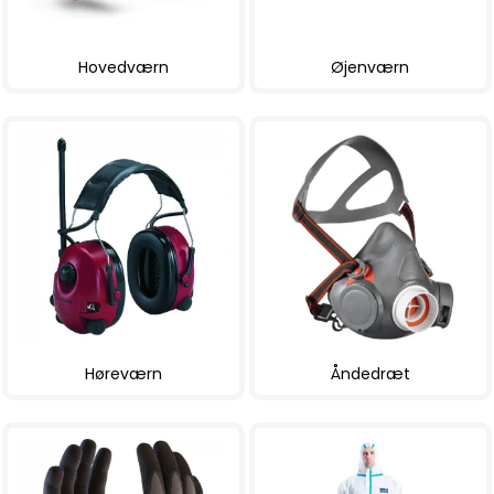
Hovedværn
Øjenværn
Høreværn
Åndedræt