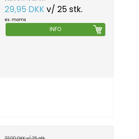
29,95 DKK
v/ 25 stk.
ex. moms
INFO
33,00 DKK v/ 25 stk.