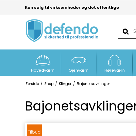
Kun salg til virksomheder og det offentlige
Hovedværn
Øjenværn
Høreværn
Forside
/
Shop
/
Klinger
/
Bajonetsavklinger
Bajonetsavklinge
Tilbud