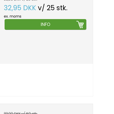
32,95 DKK
v/ 25 stk.
ex. moms
INFO
33,00 DKK v/ 50 stk.