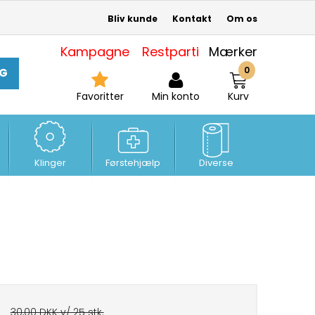
Bliv kunde
Kontakt
Om os
Kampagne
Restparti
Mærker
0
G
Favoritter
Min konto
Kurv
Klinger
Førstehjælp
Diverse
30,00 DKK v/ 25 stk.