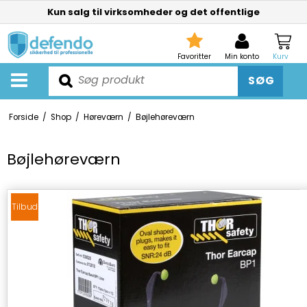
Kun salg til virksomheder og det offentlige
Favoritter
Min konto
Kurv
SØG
Forside
/
Shop
/
Høreværn
/
Bøjlehøreværn
Bøjlehøreværn
Tilbud