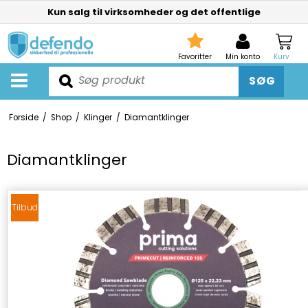
Kun salg til virksomheder og det offentlige
Favoritter
Min konto
Kurv
SØG
Forside
/
Shop
/
Klinger
/
Diamantklinger
Diamantklinger
Tilbud