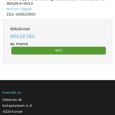
350x25,4+10x3,2
Norton Clipper
22LE-4396239101
895,00 DKK
894,00 DKK
ex. moms
INFO
Kontakt os
Defendo.dk
Kirkepladsen 4, st
4220 Korsør