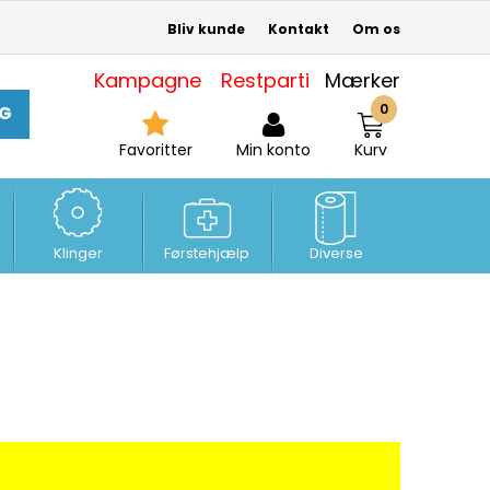
Bliv kunde
Kontakt
Om os
Kampagne
Restparti
Mærker
0
G
Favoritter
Min konto
Kurv
Klinger
Førstehjælp
Diverse