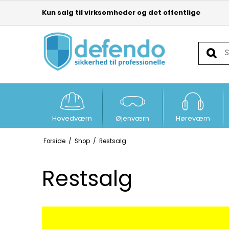
Kun salg til virksomheder og det offentlige
Hovedværn
Øjenværn
Høreværn
Forside
/
Shop
/
Restsalg
Restsalg