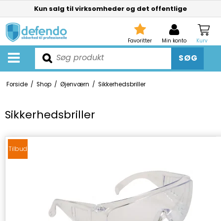
Kun salg til virksomheder og det offentlige
Favoritter
Min konto
Kurv
SØG
Forside
/
Shop
/
Øjenværn
/
Sikkerhedsbriller
Sikkerhedsbriller
Tilbud