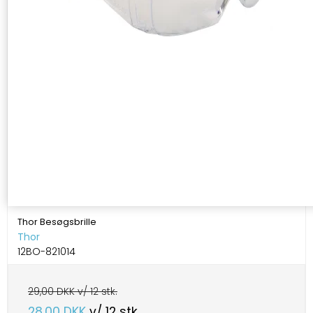
Thor Besøgsbrille
Thor
12BO-821014
29,00 DKK v/ 12 stk.
28,00 DKK
v/ 12 stk.