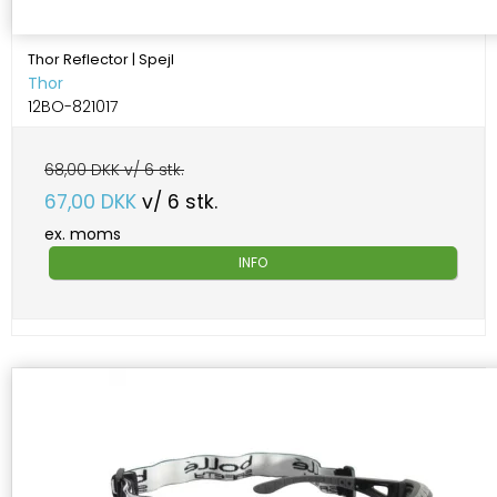
Thor Reflector | Spejl
Thor
12BO-821017
68,00 DKK v/ 6 stk.
67,00 DKK
v/ 6 stk.
ex. moms
INFO