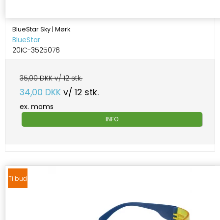
BlueStar Sky | Mørk
BlueStar
20IC-3525076
35,00 DKK v/ 12 stk.
34,00 DKK
v/ 12 stk.
ex. moms
INFO
Tilbud