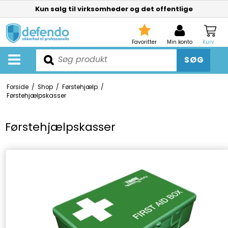
Kun salg til virksomheder og det offentlige
Favoritter
Min konto
Kurv
SØG
Forside
/
Shop
/
Førstehjælp
/
Førstehjælpskasser
Førstehjælpskasser