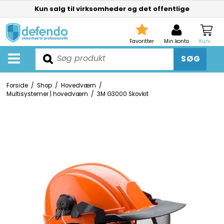
Kun salg til virksomheder og det offentlige
Favoritter
Min konto
Kurv
SØG
Forside
/
Shop
/
Hovedværn
/
Multisystemer | hovedværn
/
3M G3000 Skovkit