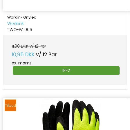
Worklink Gnylex
Worklink
11WO-WL005
11,00 DKK v/ 12 Par
10,95 DKK
v/ 12 Par
ex. moms
INFO
Tilbud