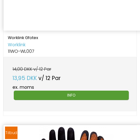
Worklink Gfotex
Worklink
11WO-WL007
14,00 DKK v/ 12 Par
13,95 DKK
v/ 12 Par
ex. moms
INFO
Tilbud