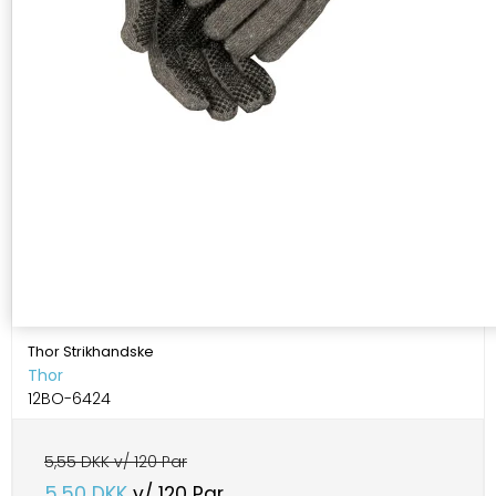
Thor Strikhandske
Thor
12BO-6424
5,55 DKK v/ 120 Par
5,50 DKK
v/ 120 Par