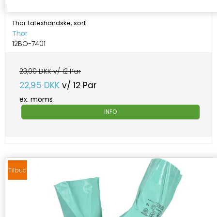
Thor Latexhandske, sort
Thor
12BO-7401
23,00 DKK v/ 12 Par
22,95 DKK
v/ 12 Par
ex. moms
INFO
Tilbud