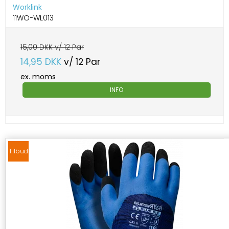
Worklink
11WO-WL013
15,00 DKK v/ 12 Par
14,95 DKK
v/ 12 Par
ex. moms
INFO
Tilbud