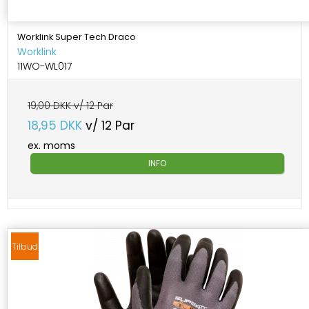
Worklink Super Tech Draco
Worklink
11WO-WL017
19,00 DKK v/ 12 Par
18,95 DKK
v/ 12 Par
ex. moms
INFO
Tilbud