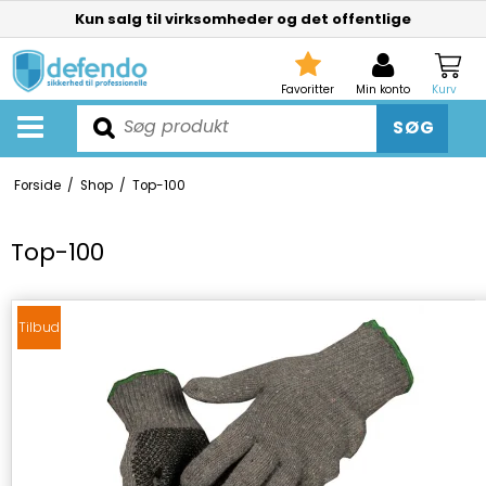
Kun salg til virksomheder og det offentlige
Favoritter
Min konto
Kurv
SØG
Forside
/
Shop
/
Top-100
Top-100
Tilbud