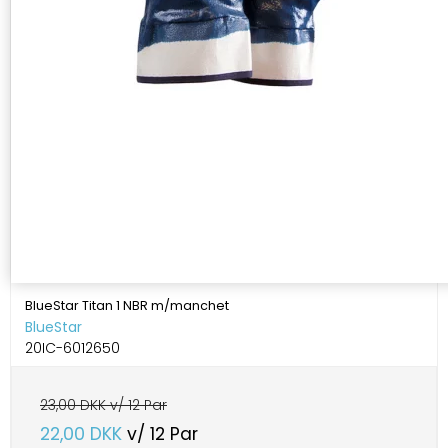
BlueStar Titan 1 NBR m/manchet
BlueStar
20IC-6012650
23,00 DKK v/ 12 Par
22,00 DKK
v/ 12 Par