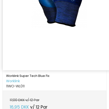
Worklink Super Tech Blue Fix
Worklink
11WO-WL011
17,00 DKK v/ 12 Par
16,95 DKK
v/ 12 Par