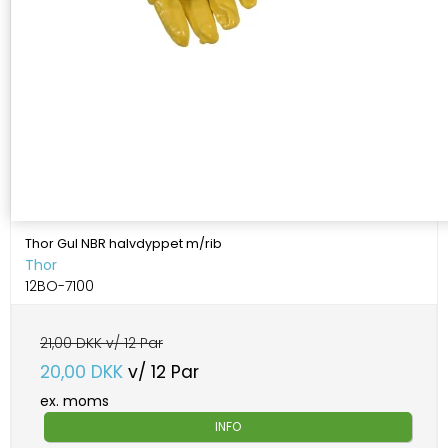
Thor Gul NBR halvdyppet m/rib
Thor
12BO-7100
21,00 DKK v/ 12 Par
20,00 DKK
v/ 12 Par
ex. moms
INFO