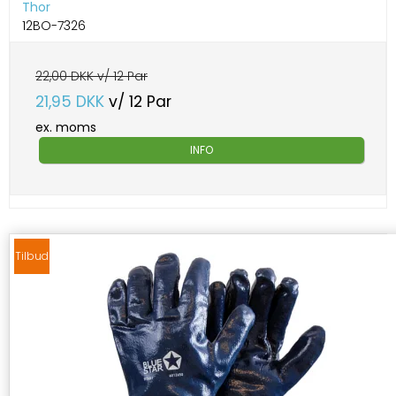
Thor
12BO-7326
22,00 DKK v/ 12 Par
21,95 DKK
v/ 12 Par
ex. moms
INFO
Tilbud