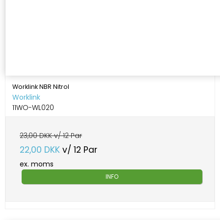
Worklink NBR Nitrol
Worklink
11WO-WL020
23,00 DKK v/ 12 Par
22,00 DKK
v/ 12 Par
ex. moms
INFO