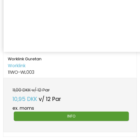
Worklink Guretan
Worklink
11WO-WL003
11,00 DKK v/ 12 Par
10,95 DKK
v/ 12 Par
ex. moms
INFO